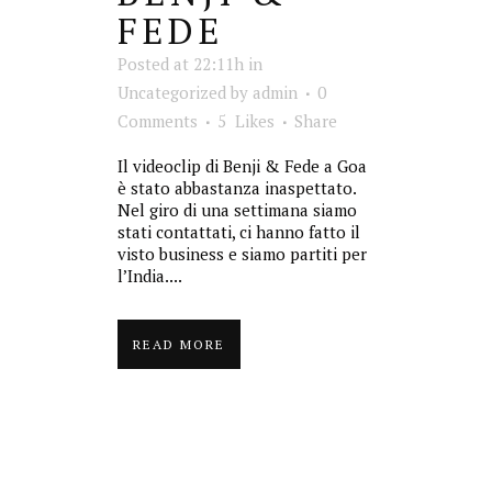
FEDE
Posted at 22:11h
in
Uncategorized
by
admin
0
Comments
5
Likes
Share
Il videoclip di Benji & Fede a Goa
è stato abbastanza inaspettato.
Nel giro di una settimana siamo
stati contattati, ci hanno fatto il
visto business e siamo partiti per
l’India....
READ MORE