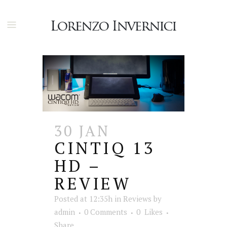
30 JAN
CINTIQ 13
HD –
REVIEW
Posted at 12:35h
in
Reviews
by
admin
0 Comments
0
Likes
Share