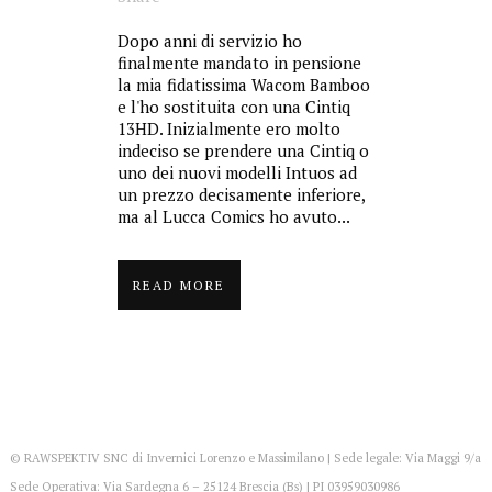
Dopo anni di servizio ho
finalmente mandato in pensione
la mia fidatissima Wacom Bamboo
e l'ho sostituita con una Cintiq
13HD. Inizialmente ero molto
indeciso se prendere una Cintiq o
uno dei nuovi modelli Intuos ad
un prezzo decisamente inferiore,
ma al Lucca Comics ho avuto...
READ MORE
© RAWSPEKTIV SNC di Invernici Lorenzo e Massimilano | Sede legale: Via Maggi 9/a
Sede Operativa: Via Sardegna 6 – 25124 Brescia (Bs) | PI 03959030986