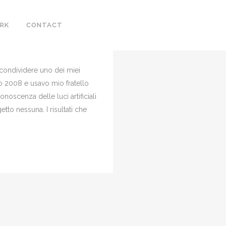
RK
CONTACT
0 Comments
0
Likes
i condividere uno dei miei
no 2008 e usavo mio fratello
oscenza delle luci artificiali
tto nessuna. I risultati che