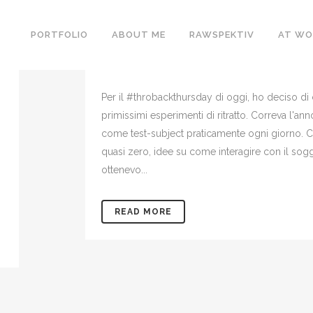
09 JAN
THEN VS NOW
PORTFOLIO
ABOUT ME
RAWSPEKTIV
AT WO
Posted at 20:36h
in
Uncategorized
by
admin
Share
Per il ‪#‎throbackthursday‬ di oggi, ho deciso d
primissimi esperimenti di ritratto. Correva l'an
come test-subject praticamente ogni giorno. Con
quasi zero, idee su come interagire con il sogge
ottenevo...
READ MORE