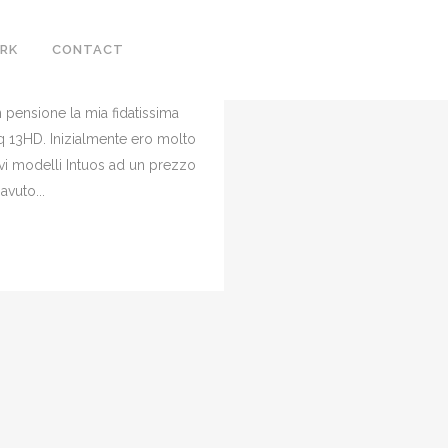
REVIEW
RK
CONTACT
omments
0
Likes
Share
 pensione la mia fidatissima
q 13HD. Inizialmente ero molto
vi modelli Intuos ad un prezzo
vuto...