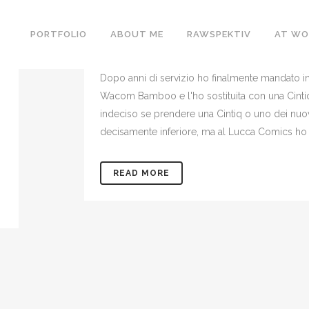
30 JAN
CINTIQ 13 HD – 
PORTFOLIO
ABOUT ME
RAWSPEKTIV
AT WO
Posted at 12:35h
in
Reviews
by
admin
0 C
Dopo anni di servizio ho finalmente mandato in
Wacom Bamboo e l'ho sostituita con una Cinti
indeciso se prendere una Cintiq o uno dei nuo
decisamente inferiore, ma al Lucca Comics ho a
READ MORE